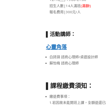
招生人數|14人滿班
(滿額!)
報名費用|300元/人
▌活動講師：
心靈角落
白詩淵 諮商心理師/桌遊設計師
蘇怡梅 諮商心理師
▌課程繳費須知：
繳退費事項：
1.若因故未能開班上課，全額退還