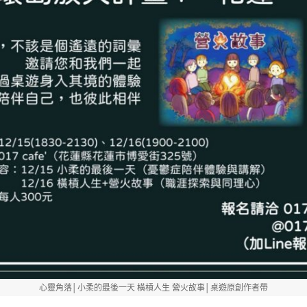
心靈角落│小柔的最後一天 橫槓人生 營火故事│桌遊原創作者帶