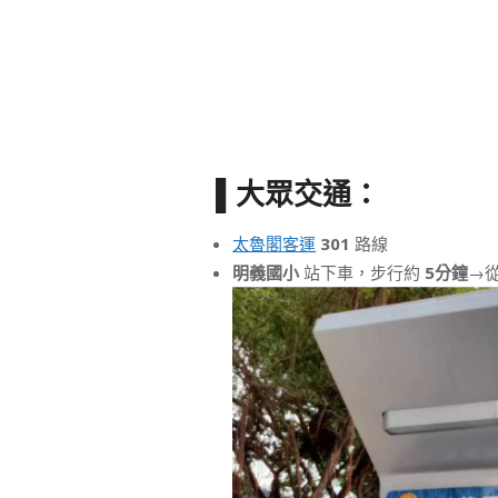
▌大眾交通：
太魯閣客運
301
路線
明義國小
站下車，步行約
5分鐘
→