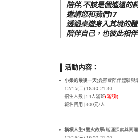
陪伴,不該是個遙遠的
邀請您和我們17
透過桌遊身入其境的體
陪伴自己，也彼此相伴
▌活動内容：
小柔的最後一天
(憂鬱症陪伴體驗與講
12/15(二) 18:30-21:30
招生人數|14人滿班
(滿額!)
報名費用|300元/人
橫槓人生+營火故事
(職涯探索與同理
12/16(三) 19:00-21:00