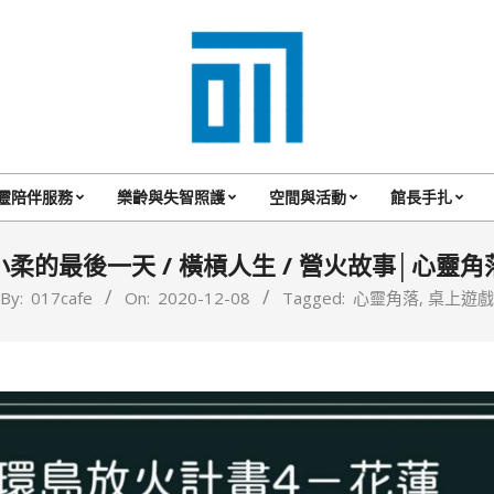
017
Cafe'
靈陪伴服務
樂齡與失智照護
空間與活動
館長手扎
Primary
與
Navigation
小柔的最後一天 / 橫槓人生 / 營火故事│心靈角
你
Menu
By:
017cafe
On:
2020-12-08
Tagged:
心靈角落
,
桌上遊戲
一
起
咖
啡
館