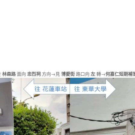
從
林森路
面向
忠烈祠
方向→見
博愛街
路口向
左
轉→
何嘉仁短期補