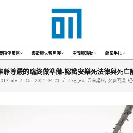
017
Cafe'
靈陪伴服務
樂齡與失智照護
空間與活動
館長手扎
Primary
與
Navigation
寧靜尊嚴的臨終做準備-認識安樂死法律與死亡
你
Menu
017cafe
On:
2021-04-23
Tagged:
公益講座
,
安寧照護
,
紀
一
起
咖
啡
館