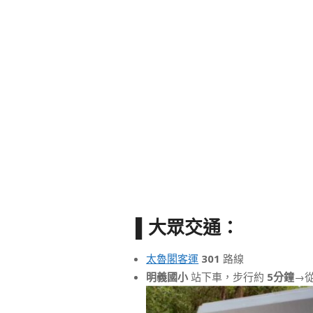
▌大眾交通：
太魯閣客運
301
路線
明義國小
站下車，步行約
5分鐘
→