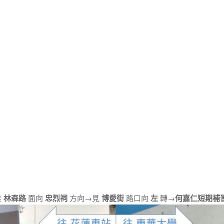
從
林森路
面向
忠烈祠
方向→見
博愛街
路口向
左
轉→
何嘉仁短期補