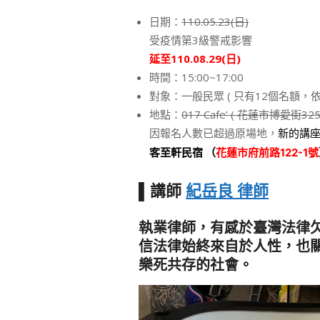
日期：
110.05.23(日)
受疫情第3級警戒影響
延至110.08.29(日)
時間：15:00~17:00
對象：一般民眾 ( 只有12個名額，依
地點：
017 Cafe’ ( 花蓮市博愛街325
因報名人數已超過原場地，
新的講
客至軒民宿 （
花蓮市府前路122-1號
▌講師
紀岳良 律師
執業律師，有感於臺灣法律
信法律始終來自於人性，也
樂死共存的社會。