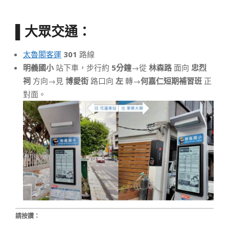
▌大眾交通：
太魯閣客運
301
路線
明義國小
站下車，步行約
5分鐘
→從
林森路
面向
忠烈
祠
方向→見
博愛街
路口向
左
轉→
何嘉仁短期補習班
正
對面。
請按讚：