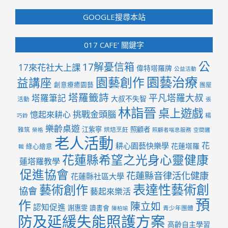
GOOGLE搜尋本站
017 CAFE’ 關鍵字
公
17解憂信箱
17來花社大上課
偉特塔羅牌
公益活動
園藝治療
園藝創作
益講座
創意療癒園藝
團屋
塔羅籤詩
平凡塔羅大叔
塔羅筆記
大叔不失智
活動
張
林詣晉
桌上遊戲
挑戰金頭腦
憶起來耕心
楊
巧鈴
樂齡桌遊
江紫寧
照顧者
雅筑
烘焙烹飪
榮格
照顧者喘息服務
空間邏
老人活動
花
耕心園藝快樂學
花蓮塔羅
綠心繪意
輯
花蓮縣希望之光身心靈健康
蓮塔羅教學
促進協會
花蓮縣音律活化健康
花蓮縣社區大學
表達性藝術創
藝術創作
協會
藝起來樂活
預
作
陳立如
認知促進
謝惠雯
讀書會
青少年團體
陳柏瑜
防及延緩失能照護方案
高齡自主學習