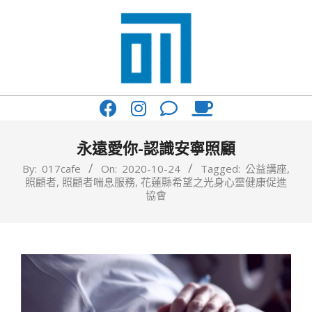
Skip
to
content
017
Primary
Cafe'
Navigation
與
Menu
永遠愛你-認識安寧照顧
你
By:
017cafe
On:
2020-10-24
Tagged:
公益講座
,
照顧者
,
照顧者喘息服務
,
花蓮縣希望之光身心靈健康促進
一
協會
起
咖
啡
館