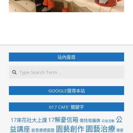
2019-
09-
18
站內搜尋
Search
GOOGLE搜尋本站
017 CAFE’ 關鍵字
公
17解憂信箱
17來花社大上課
偉特塔羅牌
公益活動
園藝治療
園藝創作
益講座
創意療癒園藝
團屋