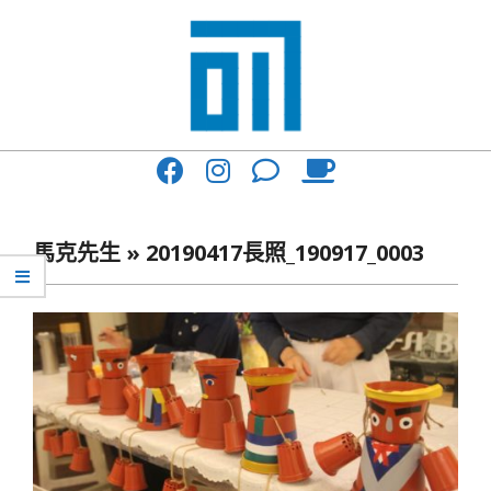
Skip
to
content
017
Primary
Cafe'
Navigation
與
Menu
馬克先生 »
20190417長照_190917_0003
你
一
起
咖
啡
館