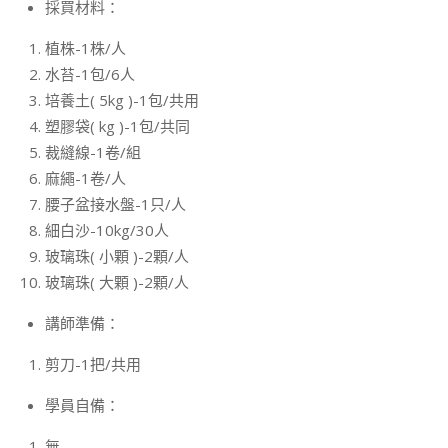
採買材料：
植株-1株/人
水苔-1包/6人
培養土( 5kg )-1包/共用
塑膠袋( kg )-1包/共同
裁縫線-1卷/組
麻繩-1卷/人
腰子盆接水盤-1只/人
細白沙-10kg/30人
玻璃珠( 小顆 )-2顆/人
玻璃珠( 大顆 )-2顆/人
講師準備：
剪刀-1把/共用
學員自備：
無