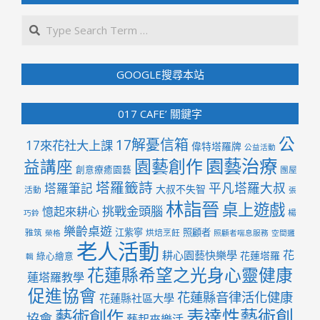
Search
GOOGLE搜尋本站
017 CAFE’ 關鍵字
公
17解憂信箱
17來花社大上課
偉特塔羅牌
公益活動
園藝治療
園藝創作
益講座
創意療癒園藝
團屋
塔羅籤詩
平凡塔羅大叔
塔羅筆記
大叔不失智
活動
張
林詣晉
桌上遊戲
挑戰金頭腦
憶起來耕心
楊
巧鈴
樂齡桌遊
江紫寧
照顧者
雅筑
烘焙烹飪
榮格
照顧者喘息服務
空間邏
老人活動
花
耕心園藝快樂學
花蓮塔羅
綠心繪意
輯
花蓮縣希望之光身心靈健康
蓮塔羅教學
促進協會
花蓮縣音律活化健康
花蓮縣社區大學
表達性藝術創
藝術創作
協會
藝起來樂活