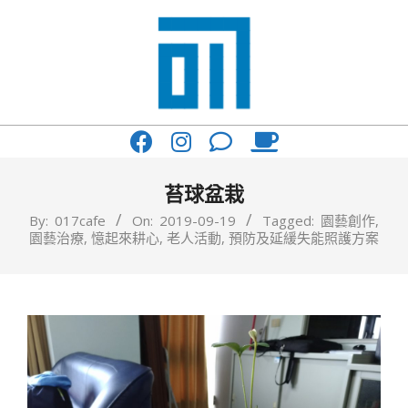
Skip
to
content
017
Primary
Cafe'
Navigation
與
Menu
苔球盆栽
你
By:
017cafe
On:
2019-09-19
Tagged:
園藝創作
,
園藝治療
,
憶起來耕心
,
老人活動
,
預防及延緩失能照護方案
一
起
咖
啡
館