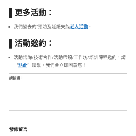
更多活動：
▌
我們過去的”預防及延緩失能
老人活動
。
活動邀約：
▌
活動諮詢/技術合作/活動帶領/工作坊/培訓課程邀約，請
〝
點此
〞聯繫，我們會立即回覆您！
請按讚：
2020-
03-
發佈留言
28