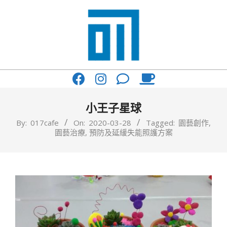
Skip
to
content
017
Primary
Cafe'
Navigation
與
Menu
小王子星球
你
By:
017cafe
On:
2020-03-28
Tagged:
園藝創作
,
園藝治療
,
預防及延緩失能照護方案
一
起
咖
啡
館