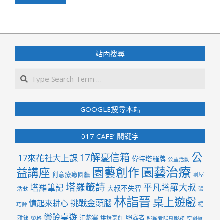
站內搜尋
Search
GOOGLE搜尋本站
017 CAFE’ 關鍵字
公
17解憂信箱
17來花社大上課
偉特塔羅牌
公益活動
園藝治療
園藝創作
益講座
創意療癒園藝
團屋
塔羅籤詩
平凡塔羅大叔
塔羅筆記
大叔不失智
活動
張
林詣晉
桌上遊戲
挑戰金頭腦
憶起來耕心
楊
巧鈴
樂齡桌遊
江紫寧
照顧者
雅筑
烘焙烹飪
榮格
照顧者喘息服務
空間邏