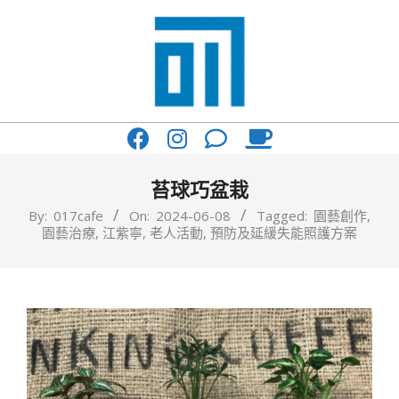
Skip
to
content
017
Primary
Cafe'
Navigation
與
Menu
苔球巧盆栽
你
By:
017cafe
On:
2024-06-08
Tagged:
園藝創作
,
園藝治療
,
江紫寧
,
老人活動
,
預防及延緩失能照護方案
一
起
咖
啡
館