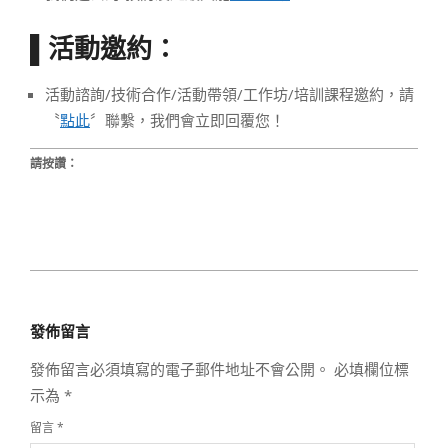
活動邀約：
▌
活動諮詢/技術合作/活動帶領/工作坊/培訓課程邀約，請
〝
點此
〞聯繫，我們會立即回覆您！
請按讚：
2024-
06-
發佈留言
08
發佈留言必須填寫的電子郵件地址不會公開。
必填欄位標
示為
*
留言
*