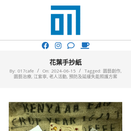
Skip
to
content
017
Primary
Cafe'
Navigation
與
Menu
花葉手抄紙
你
By:
017cafe
On:
2024-06-15
Tagged:
園藝創作
,
園藝治療
,
江紫寧
,
老人活動
,
預防及延緩失能照護方案
一
起
咖
啡
館