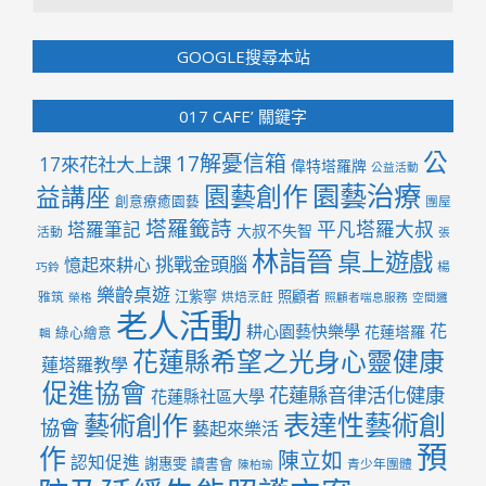
GOOGLE搜尋本站
017 CAFE’ 關鍵字
公
17解憂信箱
17來花社大上課
偉特塔羅牌
公益活動
園藝治療
園藝創作
益講座
創意療癒園藝
團屋
塔羅籤詩
平凡塔羅大叔
塔羅筆記
大叔不失智
活動
張
林詣晉
桌上遊戲
挑戰金頭腦
憶起來耕心
楊
巧鈴
樂齡桌遊
江紫寧
照顧者
雅筑
烘焙烹飪
榮格
照顧者喘息服務
空間邏
老人活動
花
耕心園藝快樂學
花蓮塔羅
綠心繪意
輯
花蓮縣希望之光身心靈健康
蓮塔羅教學
促進協會
花蓮縣音律活化健康
花蓮縣社區大學
表達性藝術創
藝術創作
協會
藝起來樂活
預
作
陳立如
認知促進
謝惠雯
讀書會
青少年團體
陳柏瑜