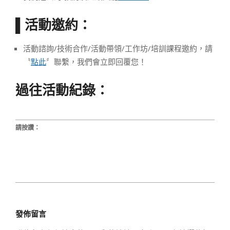
活動邀約：
▌
活動諮詢/技術合作/活動帶領/工作坊/培訓課程邀約，請
〝
點此
〞聯繫，我們會立即回覆您！
過往活動紀錄：
請按讚：
2024-
06-
發佈留言
27