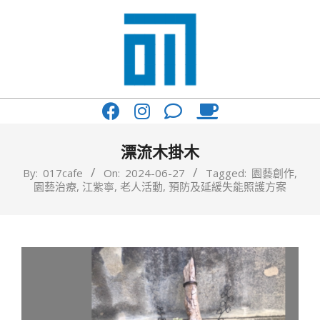
Skip
to
content
017
Primary
Cafe'
Navigation
與
Menu
漂流木掛木
你
By:
017cafe
On:
2024-06-27
Tagged:
園藝創作
,
園藝治療
,
江紫寧
,
老人活動
,
預防及延緩失能照護方案
一
起
咖
啡
館