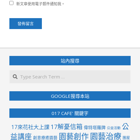
新文章使用電子郵件通知我。
站內搜尋
Search
GOOGLE搜尋本站
017 CAFE’ 關鍵字
公
17解憂信箱
17來花社大上課
偉特塔羅牌
公益活動
園藝治療
園藝創作
益講座
創意療癒園藝
團屋