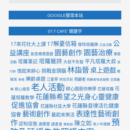
GOOGLE搜尋本站
017 CAFE’ 關鍵字
公
17解憂信箱
17來花社大上課
偉特塔羅牌
公益活動
園藝治療
園藝創作
益講座
創意療癒園藝
團屋
塔羅籤詩
平凡塔羅大叔
塔羅筆記
大叔不失智
活動
張
林詣晉
桌上遊戲
挑戰金頭腦
憶起來耕心
楊
巧鈴
樂齡桌遊
江紫寧
照顧者
雅筑
烘焙烹飪
榮格
照顧者喘息服務
空間邏
老人活動
花
耕心園藝快樂學
花蓮塔羅
綠心繪意
輯
花蓮縣希望之光身心靈健康
蓮塔羅教學
促進協會
花蓮縣音律活化健康
花蓮縣社區大學
表達性藝術創
藝術創作
協會
藝起來樂活
預
作
陳立如
認知促進
謝惠雯
讀書會
青少年團體
陳柏瑜