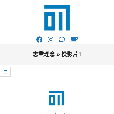
Skip
to
content
017
Primary
Cafe'
Navigation
與
Menu
志業理念 »
投影片1
你
一
起
咖
啡
館