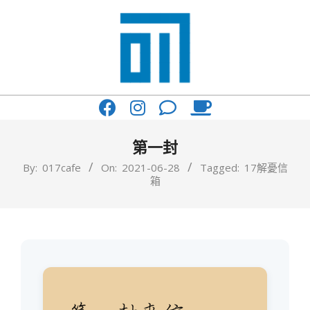
Skip
to
content
017
Primary
Cafe'
Navigation
與
Menu
第一封
你
By:
017cafe
On:
2021-06-28
Tagged:
17解憂信
箱
一
起
咖
啡
館