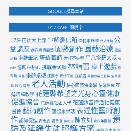
GOOGLE搜尋本站
017 CAFE’ 關鍵字
公
17解憂信箱
17來花社大上課
偉特塔羅牌
公益活動
園藝治療
園藝創作
益講座
創意療癒園藝
團屋
塔羅籤詩
平凡塔羅大叔
塔羅筆記
大叔不失智
活動
張
林詣晉
桌上遊戲
挑戰金頭腦
憶起來耕心
楊
巧鈴
樂齡桌遊
江紫寧
照顧者
雅筑
烘焙烹飪
榮格
照顧者喘息服務
空間邏
老人活動
花
耕心園藝快樂學
花蓮塔羅
綠心繪意
輯
花蓮縣希望之光身心靈健康
蓮塔羅教學
促進協會
花蓮縣音律活化健康
花蓮縣社區大學
表達性藝術創
藝術創作
協會
藝起來樂活
預
作
陳立如
認知促進
謝惠雯
讀書會
青少年團體
陳柏瑜
防及延緩失能照護方案
高齡自主學習