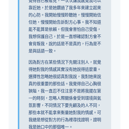
覺得自己被看見，一次次讓我感覺我可以
靠近她，於是她鑽過了我多年來建立起來
的心防。我開始慢慢聆聽她，慢慢開始信
任她，慢慢開始告訴對方心事。我不知道
能不能算是依賴，但我會害怕自己受傷，
我想保護自己，於是一直想確認對方會不
會背叛我，說的話是不是真的，行為是不
是與話語一致。
因為對方在某些情況下先關注別人，就覺
得她對我的情感其實沒有她說得這麼重。
選擇性忽略她很認真對我說，我對她來說
真的很重要的那些話。我覺得自己心胸很
狹隘，我一直忍不住注意不是將我擺在第
一的時刻，忽略人際關係會受到環境與氣
氛影響，不同情況下要先顧及的人不同，
那些本就不能拿來衡量她對我的情感。可
我總是想從對方的行為裡尋找證明，證明
我是她口中的那個唯一。