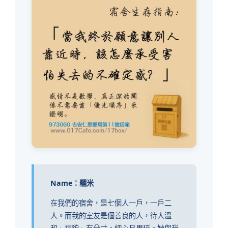
Name：糯米
在我們的宿舍，是七個人一戶，一戶二
人。而我的室友是個善良的人，待人溫