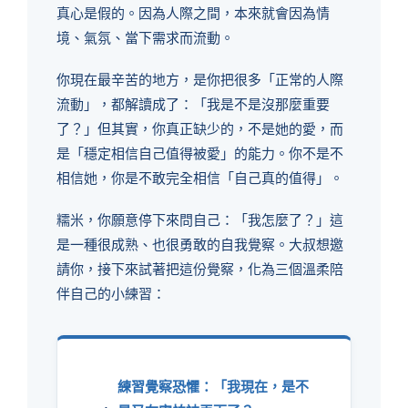
真心是假的。因為人際之間，本來就會因為情
境、氣氛、當下需求而流動。
你現在最辛苦的地方，是你把很多「正常的人際
流動」，都解讀成了：「我是不是沒那麼重要
了？」但其實，你真正缺少的，不是她的愛，而
是「穩定相信自己值得被愛」的能力。你不是不
相信她，你是不敢完全相信「自己真的值得」。
糯米，你願意停下來問自己：「我怎麼了？」這
是一種很成熟、也很勇敢的自我覺察。大叔想邀
請你，接下來試著把這份覺察，化為三個溫柔陪
伴自己的小練習：
練習覺察恐懼：「我現在，是不