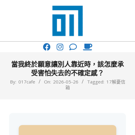
Skip
to
content
017
Primary
Cafe'
Navigation
與
Menu
當我終於願意讓別人靠近時，該怎麼承
你
受害怕失去的不確定感？
一
By:
017cafe
On:
2026-05-26
Tagged:
17解憂信
箱
起
咖
啡
館