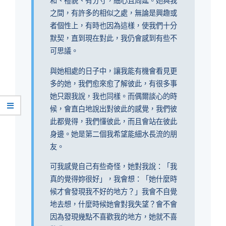
和、禮貌、有分寸，細心且周延。她與我
之間，有許多的相似之處，無論是興趣或
者個性上，有時也因為這樣，使我們十分
默契，直到現在對此，我仍會感到有些不
可思議。
與她相處的日子中，讓我能有機會看見更
多的她，我們愈來愈了解彼此，有很多事
她只跟我說，我也同樣。而偶爾談心的時
候，會直白地說出對彼此的感覺，我們彼
此都覺得，我們懂彼此，而且會站在彼此
身邊。她是第二個我希望能細水長流的朋
友。
可我感覺自己有些奇怪，她對我說：「我
真的覺得妳很好」，我會想：「她什麼時
候才會發現我不好的地方？」我會不自覺
地去想，什麼時候她會對我失望？會不會
因為發現幾點不喜歡我的地方，她就不喜