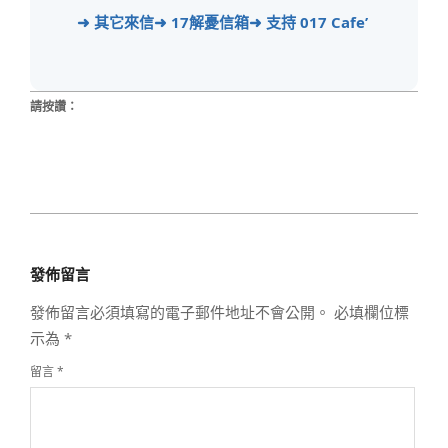
➜ 其它來信
➜ 17解憂信箱
➜ 支持 017 Cafe’
請按讚：
2026-
05-
發佈留言
26
發佈留言必須填寫的電子郵件地址不會公開。
必填欄位標
示為
*
留言
*