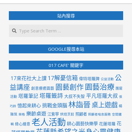
站內搜尋
Search
GOOGLE搜尋本站
017 CAFE’ 關鍵字
公
17解憂信箱
17來花社大上課
偉特塔羅牌
公益活動
園藝治療
園藝創作
益講座
創意療癒園藝
團屋
塔羅籤詩
平凡塔羅大叔
塔羅筆記
大叔不失智
活動
張
林詣晉
桌上遊戲
挑戰金頭腦
憶起來耕心
楊
巧鈴
樂齡桌遊
江紫寧
照顧者
雅筑
烘焙烹飪
榮格
照顧者喘息服務
空間邏
老人活動
花
耕心園藝快樂學
花蓮塔羅
綠心繪意
輯
花蓮縣希望之光身心靈健康