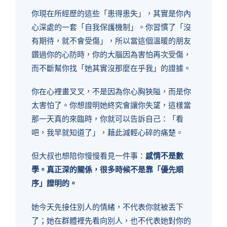
你現在所經歷的這些「患得患失」，其實是你內
心深處的一套「自我保護機制」。你習慣了「沒
有期待，就不會受傷」，所以當這個溫暖的朋友
鑽過你的心防時，你的大腦因為害怕再次受傷，
而不斷幫你找「她其實沒那麼在乎我」的證據。
你在心裡畫叉叉，不是因為你心胸狹隘，而是你
太害怕了。你想證明她終究會讓你失望，這樣當
那一天真的來臨時，你就可以告訴自己：「看
吧，我早就知道了」，藉此減輕心碎的痛楚。
但大叔也想陪你慢慢看見一件事：
感情不是數
學。真正深的關係，很多時候不是靠「優先順
序」證明的。
她今天先接住別人的情緒，不代表你就被丟下
了；她在群體裡先看向別人，也不代表她對你的