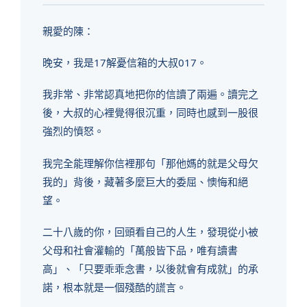
親愛的陳：
晚安，我是17解憂信箱的大叔017。
我非常、非常認真地把你的信讀了兩遍。讀完之
後，大叔的心裡覺得很沉重，同時也感到一股很
強烈的憤怒。
我完全能理解你信裡那句「那他媽的就是父母欠
我的」背後，藏著多麼巨大的委屈、懊悔和絕
望。
二十八歲的你，回頭看自己的人生，發現從小被
父母和社會灌輸的「萬般皆下品，唯有讀書
高」、「只要乖乖念書，以後就會有成就」的承
諾，根本就是一個殘酷的謊言。