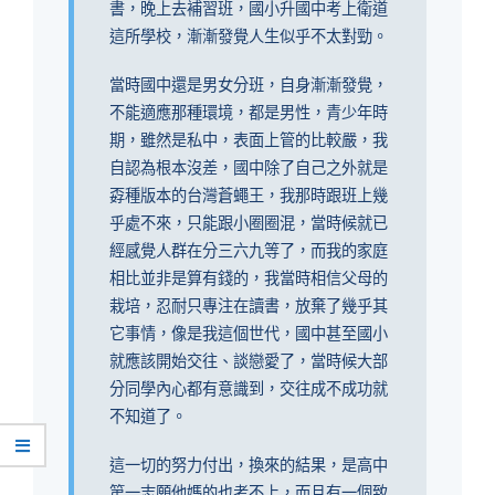
書，晚上去補習班，國小升國中考上衛道
這所學校，漸漸發覺人生似乎不太對勁。
當時國中還是男女分班，自身漸漸發覺，
不能適應那種環境，都是男性，青少年時
期，雖然是私中，表面上管的比較嚴，我
自認為根本沒差，國中除了自己之外就是
孬種版本的台灣蒼蠅王，我那時跟班上幾
乎處不來，只能跟小圈圈混，當時候就已
經感覺人群在分三六九等了，而我的家庭
相比並非是算有錢的，我當時相信父母的
栽培，忍耐只專注在讀書，放棄了幾乎其
它事情，像是我這個世代，國中甚至國小
就應該開始交往、談戀愛了，當時候大部
分同學內心都有意識到，交往成不成功就
不知道了。
這一切的努力付出，換來的結果，是高中
第一志願他媽的也考不上，而且有一個致