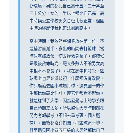
新環境，男的都比自己高十五、二十甚至
三十公分，女的一半以上都比自己高，高
中時候公立學校男女合班比較正常，但國
中時的經歷使我也無法適應高中。
高中時期，我依然將課業放在第一位，不
過補習量減半，多出的時間去打籃球（當
時候就該放棄一切去拯救身長了，那時候
是最後救命時光，絕大多數人不論男女高
中根本不會長了），我在高中也發覺，籃
球場上也是充滿歧視，什麼都沒有改變，
你只能滾去國小球場打球，遇見國一的學
生都比你高比你壯，連它們都看不起你。
就這樣到了大學，因為發覺考上的學系跟
自己預期差太多，所以整個大學時期都在
努力考轉學考（不想去重考班，個人選
擇），最後都沒有如願，打籃球這一塊，
甚至遇見國小四五年級的人居然都比自己