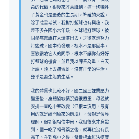
命的代價，很後來才意識到，這一切犧牲
了黃金也是最後的生長期。準確的來說，
除了唸書考試，我對打籃球也有興趣，我
差不多在國小六年級，在球場打籃球，被
同學痛罵說打太爛滾出去，之後就想努力
打籃球，國中時發現，根本不是那回事，
喜歡霸凌它人的同學，根本不讓你有好好
打籃球的機會，並且我以課業為重，白天
上課，晚上去補習班，沒有正常的生活，
幾乎是畜生般的生活。
我的體質也比較不好，國二國三課業壓力
變重後，身體過敏情況變很嚴重，母親就
安排一直吃中藥改變（但根本沒用，最有
用的就是離開原來的環境），母親是位護
理師，但卻很相信中藥，我很後來才意識
到，國一吃了轉骨藥之後，就再也沒有長
高了。升到高中之後，發覺根本無法適應