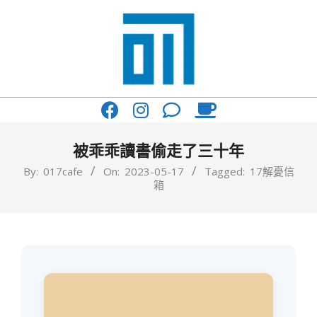
Skip
to
content
017
Primary
Cafe'
Navigation
與
Menu
被乖乖讀書偷走了三十年
你
By:
017cafe
On:
2023-05-17
Tagged:
17解憂信
箱
一
起
咖
啡
館