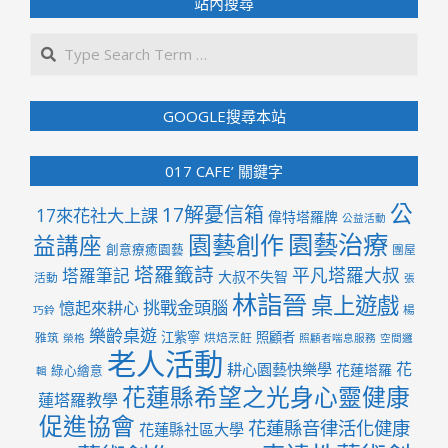
站內搜尋
Search
GOOGLE搜尋本站
017 CAFE’ 關鍵字
公
17解憂信箱
17來花社大上課
偉特塔羅牌
公益活動
園藝治療
園藝創作
益講座
創意療癒園藝
團屋
塔羅籤詩
平凡塔羅大叔
塔羅筆記
大叔不失智
活動
張
林詣晉
桌上遊戲
挑戰金頭腦
憶起來耕心
楊
巧鈴
樂齡桌遊
江紫寧
照顧者
雅筑
烘焙烹飪
榮格
照顧者喘息服務
空間邏
老人活動
花
耕心園藝快樂學
花蓮塔羅
綠心繪意
輯
花蓮縣希望之光身心靈健康
蓮塔羅教學
促進協會
花蓮縣音律活化健康
花蓮縣社區大學