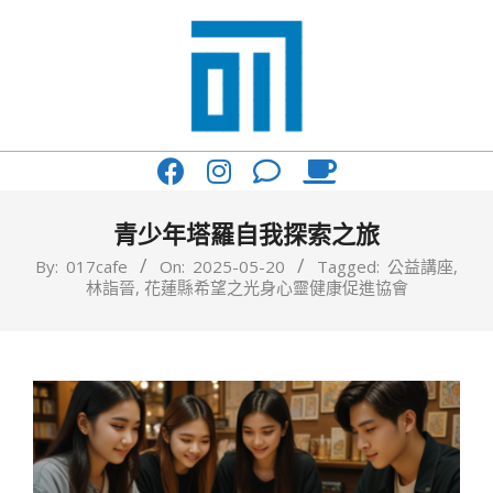
Skip
to
content
017
Primary
Cafe'
Navigation
與
Menu
青少年塔羅自我探索之旅
你
By:
017cafe
On:
2025-05-20
Tagged:
公益講座
,
林詣晉
,
花蓮縣希望之光身心靈健康促進協會
一
起
咖
啡
館