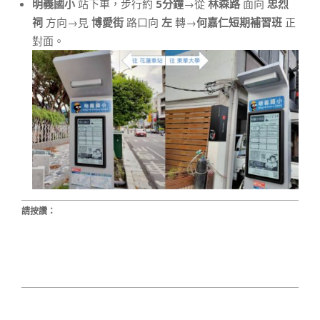
明義國小
站下車，步行約
5分鐘
→從
林森路
面向
忠烈
祠
方向→見
博愛街
路口向
左
轉→
何嘉仁短期補習班
正
對面。
請按讚：
2025-
05-