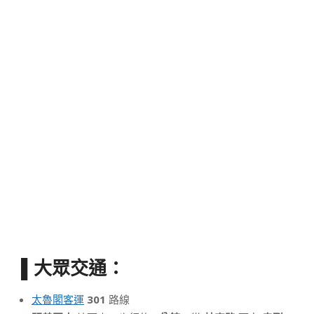
▌大眾交通：
太魯閣客運
301
路線