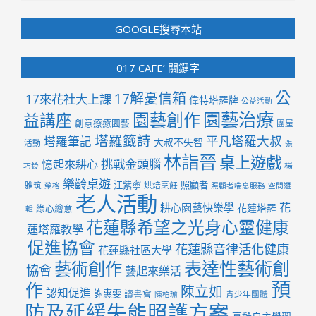
GOOGLE搜尋本站
017 CAFE’ 關鍵字
公
17解憂信箱
17來花社大上課
偉特塔羅牌
公益活動
園藝治療
園藝創作
益講座
創意療癒園藝
團屋
塔羅籤詩
平凡塔羅大叔
塔羅筆記
大叔不失智
活動
張
林詣晉
桌上遊戲
挑戰金頭腦
憶起來耕心
楊
巧鈴
樂齡桌遊
江紫寧
照顧者
雅筑
烘焙烹飪
榮格
照顧者喘息服務
空間邏
老人活動
花
耕心園藝快樂學
花蓮塔羅
綠心繪意
輯
花蓮縣希望之光身心靈健康
蓮塔羅教學
促進協會
花蓮縣音律活化健康
花蓮縣社區大學
表達性藝術創
藝術創作
協會
藝起來樂活
預
作
陳立如
認知促進
謝惠雯
讀書會
青少年團體
陳柏瑜
防及延緩失能照護方案