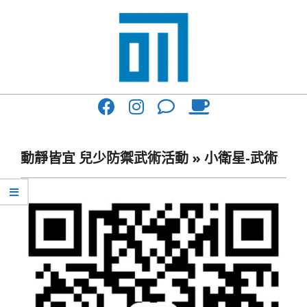
Skip
to
content
017
Primary
Cafe'
Navigation
與
Menu
動靜皆宜 兒少防禦武術活動 »
小衛星-武術
你
一
起
咖
啡
館