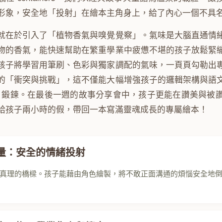
形象，安全地「投射」在繪本主角身上，給了內心一個不具
就在於引入了「植物香氣與嗅覺覺察」。氣味是大腦直通情
物的香氣，能快速幫助在繁重學業中疲憊不堪的孩子放鬆緊
孩子將學習用筆刷、色彩與獨家調配的氣味，一頁頁勾勒出
的「衝突與挑戰」，這不僅能大幅增強孩子的邏輯架構與語
」鍛鍊。在最後一週的故事分享會中，孩子更能在讚美與被
給孩子兩小時的假，帶回一本寫滿靈魂成長的專屬繪本！
量：安全的情緒投射
真理的橋樑。孩子能藉由角色繪製，將不敢正面溝通的煩惱安全地