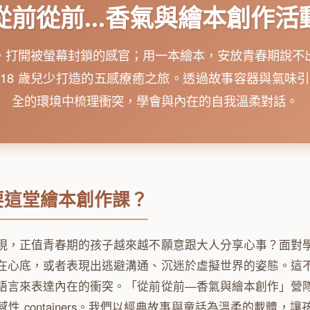
從前從前…香氣與繪本創作活
，打開被螢幕封鎖的感官；用一本繪本，安放青春期說不
0~18 歲兒少打造的五感療癒之旅。透過故事容器與氣味
全的環境中梳理衝突，學會與內在的自我溫柔對話。
要這堂繪本創作課？
現，正值青春期的孩子越來越不願意跟大人分享心事？面對
在心底，或者表現出逃避溝通、沉迷於虛擬世界的姿態。這
語言來表達內在的衝突。「從前從前—香氣與繪本創作」營
性 containers。我們以經典故事與童話為溫柔的載體，