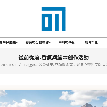
017
Cafe'
靈陪伴服務
樂齡與失智照護
空間與活動
館長手扎
Primary
與
Navigation
從前從前-香氣與繪本創作活動
你
Menu
026-06-05
Tagged:
公益講座
,
花蓮縣希望之光身心靈健康促進
一
起
咖
啡
館