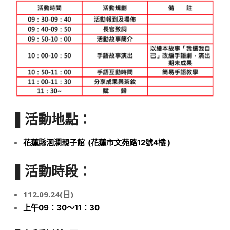
▌活動地點：
花蓮縣洄瀾親子館
(
花蓮市文苑路
12
號
4
樓
)
▌活動時段：
112.09
.2
4
(日
)
上午09
：3
0～
11
：3
0