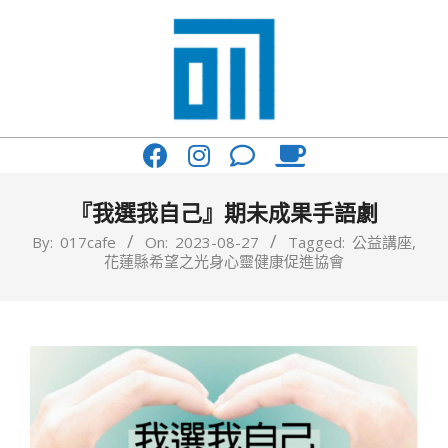
Skip
to
content
017
Primary
Cafe'
Navigation
與
Menu
『我選我自己』期未成果手語劇
你
By:
017cafe
On:
2023-08-27
Tagged:
公益講座
,
花蓮縣希望之光身心靈健康促進協會
一
起
咖
啡
館