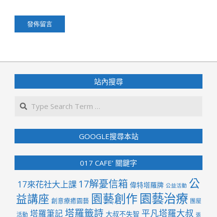
站內搜尋
Search
GOOGLE搜尋本站
017 CAFE’ 關鍵字
公
17解憂信箱
17來花社大上課
偉特塔羅牌
公益活動
園藝治療
園藝創作
益講座
創意療癒園藝
團屋
塔羅籤詩
平凡塔羅大叔
塔羅筆記
大叔不失智
活動
張