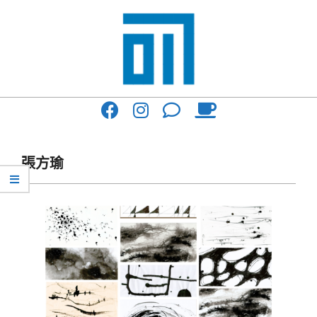
Skip
to
content
017
Primary
Cafe'
Navigation
與
Menu
張方瑜
你
一
起
咖
啡
館