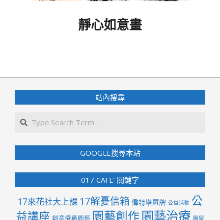
靜心如意畫
2024-
03-
22
站內搜尋
Search
GOOGLE搜尋本站
017 CAFE’ 關鍵字
公
17解憂信箱
17來花社大上課
偉特塔羅牌
公益活動
園藝治療
園藝創作
益講座
創意療癒園藝
團屋