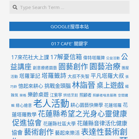
Search
GOOGLE搜尋本站
017 CAFE’ 關鍵字
公
17解憂信箱
17來花社大上課
偉特塔羅牌
公益活動
園藝治療
園藝創作
益講座
創意療癒園藝
團屋
塔羅籤詩
平凡塔羅大叔
塔羅筆記
大叔不失智
活動
張
林詣晉
桌上遊戲
挑戰金頭腦
憶起來耕心
楊
巧鈴
樂齡桌遊
江紫寧
照顧者
雅筑
烘焙烹飪
榮格
照顧者喘息服務
空間邏
老人活動
花
耕心園藝快樂學
花蓮塔羅
綠心繪意
輯
花蓮縣希望之光身心靈健康
蓮塔羅教學
促進協會
花蓮縣音律活化健康
花蓮縣社區大學
表達性藝術創
藝術創作
協會
藝起來樂活