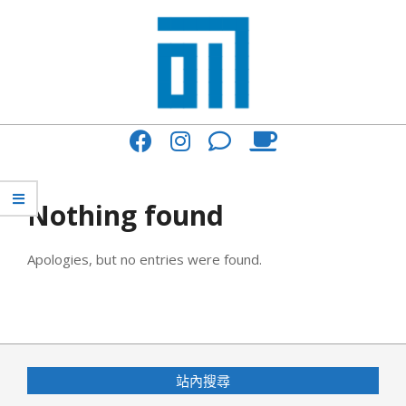
Skip
to
content
017
Primary
Cafe'
Navigation
與
Menu
Nothing found
你
一
Apologies, but no entries were found.
起
咖
啡
館
站內搜尋