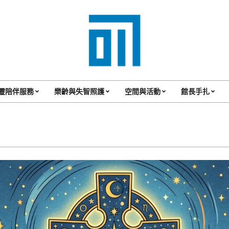
017
Cafe'
靈陪伴服務
樂齡與失智照護
空間與活動
館長手扎
Primary
與
Navigation
你
Menu
一
起
咖
啡
館