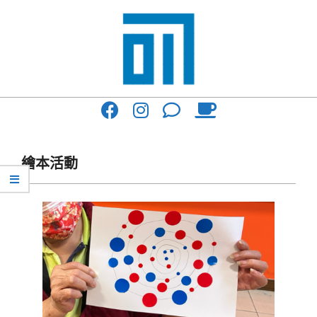
Skip
to
content
017
Primary
Cafe'
Navigation
與
Menu
繪本活動
你
一
起
咖
啡
館