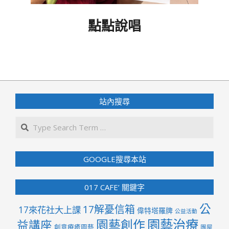
點點說唱
2023-
12-
15
站內搜尋
Search
GOOGLE搜尋本站
017 CAFE’ 關鍵字
公
17解憂信箱
17來花社大上課
偉特塔羅牌
公益活動
園藝治療
園藝創作
益講座
創意療癒園藝
團屋