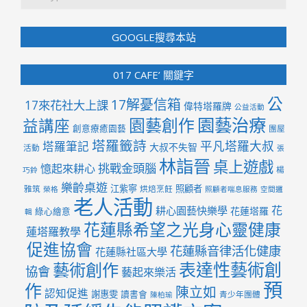
GOOGLE搜尋本站
017 CAFE’ 關鍵字
公
17解憂信箱
17來花社大上課
偉特塔羅牌
公益活動
園藝治療
園藝創作
益講座
創意療癒園藝
團屋
塔羅籤詩
平凡塔羅大叔
塔羅筆記
大叔不失智
活動
張
林詣晉
桌上遊戲
挑戰金頭腦
憶起來耕心
楊
巧鈴
樂齡桌遊
江紫寧
照顧者
雅筑
烘焙烹飪
榮格
照顧者喘息服務
空間邏
老人活動
花
耕心園藝快樂學
花蓮塔羅
綠心繪意
輯
花蓮縣希望之光身心靈健康
蓮塔羅教學
促進協會
花蓮縣音律活化健康
花蓮縣社區大學
表達性藝術創
藝術創作
協會
藝起來樂活
預
作
陳立如
認知促進
謝惠雯
讀書會
青少年團體
陳柏瑜