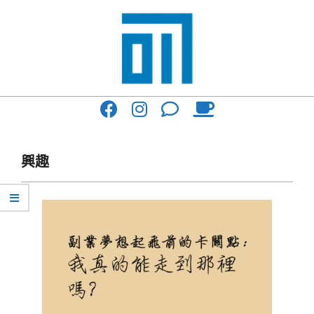
Skip
to
content
017
Primary
Cafe'
Navigation
與
Menu
興趣
你
一
起
咖
啡
館