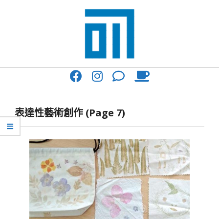
Skip
to
content
017
Primary
Cafe'
Navigation
與
Menu
表達性藝術創作
(Page 7)
你
一
起
咖
啡
館