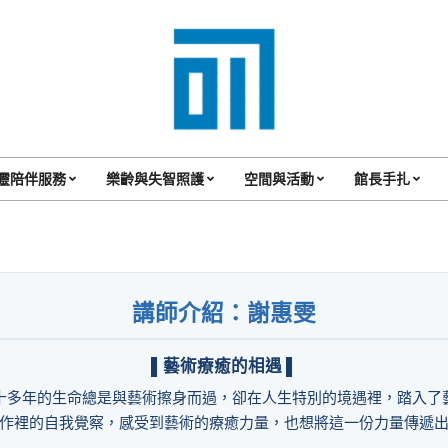
017
Cafe'
靈陪伴服務
樂齡與失智照護
空間與活動
館長手扎
Primary
與
Navigation
你
Menu
一
講師介紹：謝惠雯
起
咖
▌藝術療癒的相遇 ▌
啡
十多年的生命總是與藝術擦身而過，卻在人生特別的境遇裡，踏入了
館
作裡的自我覺察，感受到藝術的療癒力量，也想將這一份力量傳遞