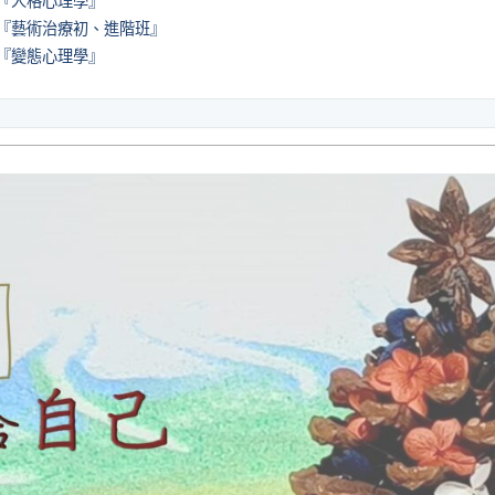
『人格心理學』
『藝術治療初、進階班』
『變態心理學』