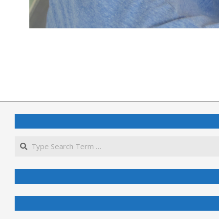
2022-
07-
16