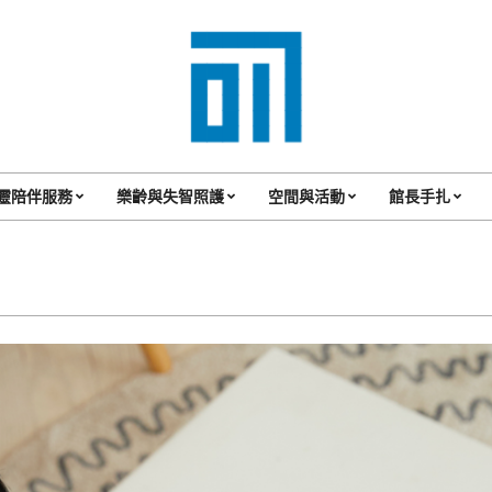
017
Cafe'
靈陪伴服務
樂齡與失智照護
空間與活動
館長手扎
Primary
與
Navigation
你
Menu
一
起
咖
啡
館