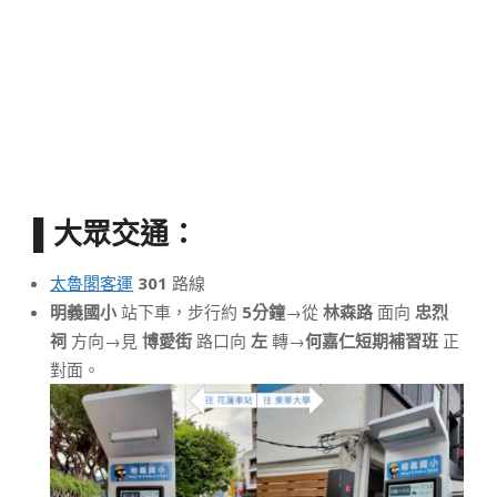
▌大眾交通：
太魯閣客運
301
路線
明義國小
站下車，步行約
5分鐘
→從
林森路
面向
忠烈
祠
方向→見
博愛街
路口向
左
轉→
何嘉仁短期補習班
正
對面。