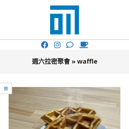
Skip
to
content
017
Primary
Cafe'
Navigation
與
Menu
週六拉密聚會 »
waffle
你
一
起
咖
啡
館