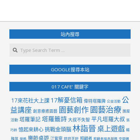
2026-
01-
22
站內搜尋
Search
GOOGLE搜尋本站
017 CAFE’ 關鍵字
公
17解憂信箱
17來花社大上課
偉特塔羅牌
公益活動
園藝治療
園藝創作
益講座
創意療癒園藝
團屋
塔羅籤詩
平凡塔羅大叔
塔羅筆記
大叔不失智
活動
張
林詣晉
桌上遊戲
挑戰金頭腦
憶起來耕心
楊
巧鈴
樂齡桌遊
江紫寧
照顧者
雅筑
烘焙烹飪
榮格
照顧者喘息服務
空間邏