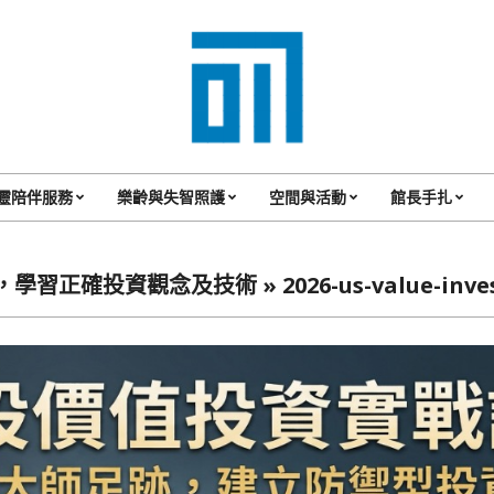
017
Cafe'
靈陪伴服務
樂齡與失智照護
空間與活動
館長手扎
Primary
與
Navigation
你
Menu
，學習正確投資觀念及技術 »
2026-us-value-inve
一
起
咖
啡
館