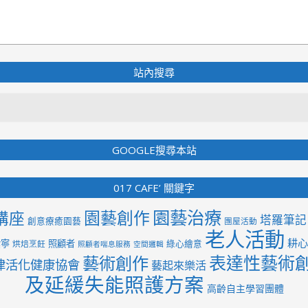
站內搜尋
Search
GOOGLE搜尋本站
017 CAFE’ 關鍵字
園藝治療
園藝創作
講座
塔羅筆記
創意療癒園藝
團屋活動
老人活動
耕心
紫寧
照顧者
綠心繪意
烘焙烹飪
照顧者喘息服務
空間邏輯
表達性藝術
藝術創作
律活化健康協會
藝起來樂活
及延緩失能照護方案
高齡自主學習團體