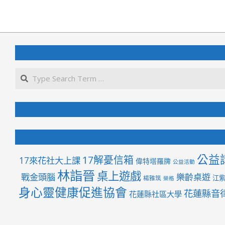
2026-
04-
03
公益
17解憂信箱
17來花社大上課
偉特塔羅牌
公益活動
林詣晉
桌上遊戲
戰金頭腦
樂齡桌遊
江
楊雅筑
榮格
身心靈健康促進協會
花蓮縣音
花蓮縣社區大學