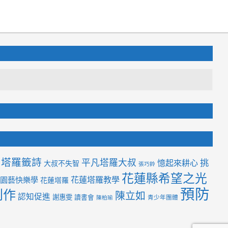
塔羅籤詩
平凡塔羅大叔
挑
憶起來耕心
大叔不失智
張巧鈴
花蓮縣希望之光
花蓮塔羅教學
園藝快樂學
花蓮塔羅
預防
創作
陳立如
認知促進
謝惠雯
讀書會
青少年團體
陳柏瑜