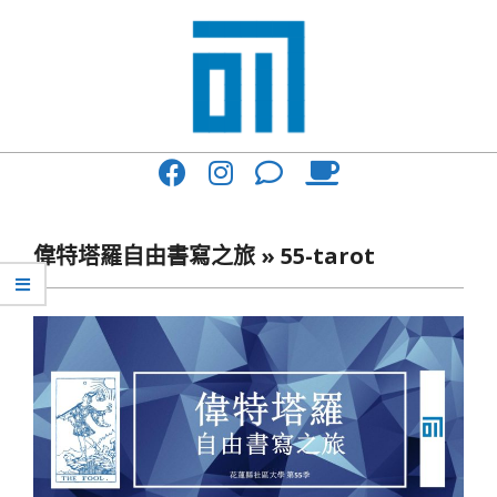
Skip
to
content
017
Primary
Cafe'
Navigation
與
Menu
偉特塔羅自由書寫之旅 »
55-tarot
你
一
起
咖
啡
館