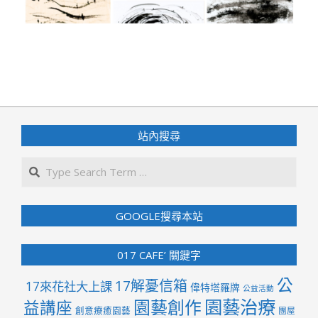
2024-
03-
21
站內搜尋
Search
GOOGLE搜尋本站
017 CAFE’ 關鍵字
公
17解憂信箱
17來花社大上課
偉特塔羅牌
公益活動
園藝治療
園藝創作
益講座
創意療癒園藝
團屋