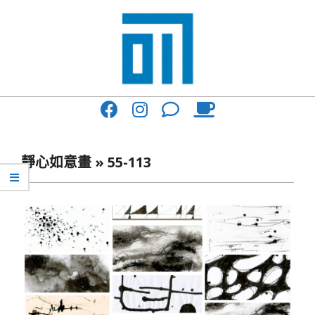
Skip
to
content
017
Primary
Cafe'
Navigation
與
Menu
靜心如意畫 »
55-113
你
一
起
咖
啡
館