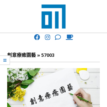
Skip
to
content
017
Primary
Cafe'
Navigation
與
Menu
創意療癒園藝 »
57003
你
一
起
咖
啡
館