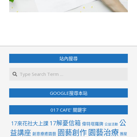
2019-
12-
21
站內搜尋
Search
GOOGLE搜尋本站
017 CAFE’ 關鍵字
公
17解憂信箱
17來花社大上課
偉特塔羅牌
公益活動
園藝治療
園藝創作
益講座
創意療癒園藝
團屋