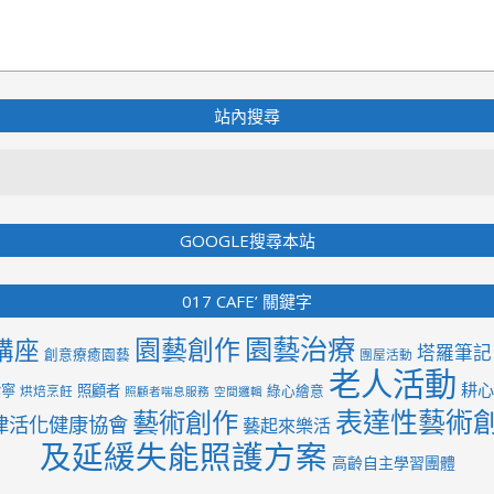
站內搜尋
Search
GOOGLE搜尋本站
017 CAFE’ 關鍵字
園藝治療
園藝創作
講座
塔羅筆記
創意療癒園藝
團屋活動
老人活動
耕心
紫寧
照顧者
綠心繪意
烘焙烹飪
照顧者喘息服務
空間邏輯
表達性藝術
藝術創作
律活化健康協會
藝起來樂活
及延緩失能照護方案
高齡自主學習團體