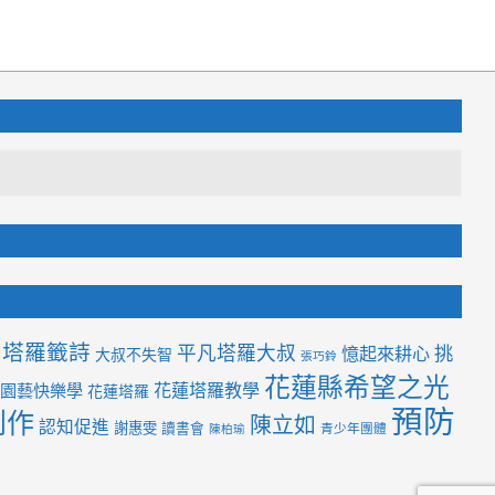
塔羅籤詩
平凡塔羅大叔
挑
憶起來耕心
大叔不失智
張巧鈴
花蓮縣希望之光
花蓮塔羅教學
園藝快樂學
花蓮塔羅
預防
創作
陳立如
認知促進
謝惠雯
讀書會
青少年團體
陳柏瑜