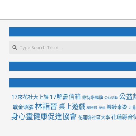
2026-
02-
11
公益
17解憂信箱
17來花社大上課
偉特塔羅牌
公益活動
林詣晉
桌上遊戲
戰金頭腦
樂齡桌遊
江
楊雅筑
榮格
身心靈健康促進協會
花蓮縣音
花蓮縣社區大學