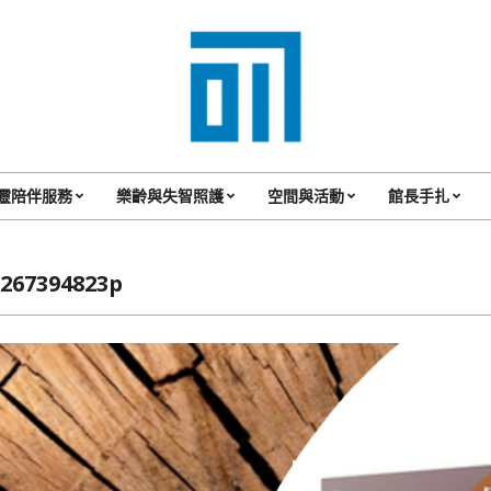
017
Cafe'
靈陪伴服務
樂齡與失智照護
空間與活動
館長手扎
Primary
與
Navigation
你
Menu
6267394823p
一
起
咖
啡
館