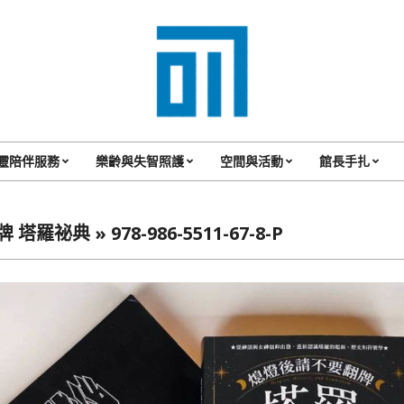
017
Cafe'
靈陪伴服務
樂齡與失智照護
空間與活動
館長手扎
Primary
與
Navigation
你
Menu
牌 塔羅祕典 »
978-986-5511-67-8-P
一
起
咖
啡
館