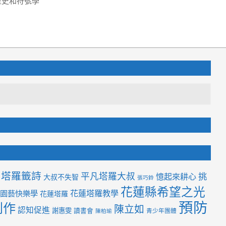
歷史和符號學
塔羅籤詩
平凡塔羅大叔
挑
憶起來耕心
大叔不失智
張巧鈴
花蓮縣希望之光
花蓮塔羅教學
園藝快樂學
花蓮塔羅
預防
創作
陳立如
認知促進
謝惠雯
讀書會
青少年團體
陳柏瑜