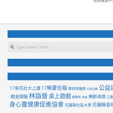
熄燈後請不
2021-
06-
05
公益
17解憂信箱
17來花社大上課
偉特塔羅牌
公益活動
林詣晉
桌上遊戲
戰金頭腦
樂齡桌遊
江
楊雅筑
榮格
身心靈健康促進協會
花蓮縣音
花蓮縣社區大學