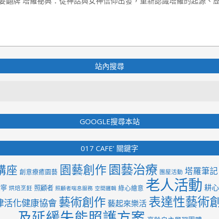
要翻牌 塔羅祕典：從神話與女神信仰出發，重新認識塔羅的起源、
站內搜尋
Search
GOOGLE搜尋本站
017 CAFE’ 關鍵字
園藝治療
園藝創作
講座
塔羅筆記
創意療癒園藝
團屋活動
老人活動
耕心
紫寧
照顧者
綠心繪意
烘焙烹飪
照顧者喘息服務
空間邏輯
表達性藝術
藝術創作
律活化健康協會
藝起來樂活
及延緩失能照護方案