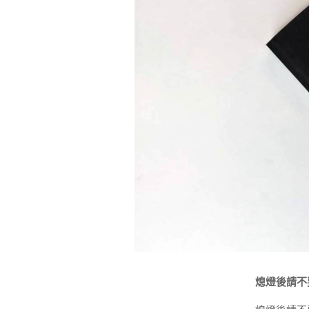
熄燈後請不