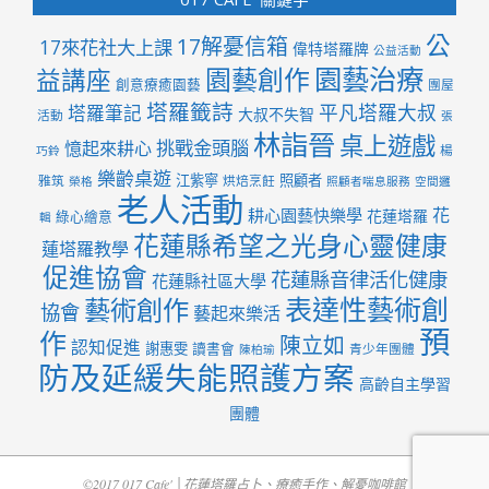
公
17解憂信箱
17來花社大上課
偉特塔羅牌
公益活動
園藝治療
園藝創作
益講座
創意療癒園藝
團屋
塔羅籤詩
平凡塔羅大叔
塔羅筆記
大叔不失智
活動
張
林詣晉
桌上遊戲
挑戰金頭腦
憶起來耕心
楊
巧鈴
樂齡桌遊
江紫寧
照顧者
雅筑
烘焙烹飪
榮格
照顧者喘息服務
空間邏
老人活動
花
耕心園藝快樂學
花蓮塔羅
綠心繪意
輯
花蓮縣希望之光身心靈健康
蓮塔羅教學
促進協會
花蓮縣音律活化健康
花蓮縣社區大學
表達性藝術創
藝術創作
協會
藝起來樂活
預
作
陳立如
認知促進
謝惠雯
讀書會
青少年團體
陳柏瑜
防及延緩失能照護方案
高齡自主學習
團體
©2017 017 Cafe' │花蓮塔羅占卜、療癒手作、解憂咖啡館