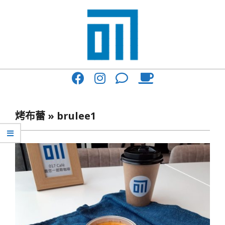
Skip
to
content
017
Primary
Cafe'
Navigation
與
Menu
烤布蕾 »
brulee1
你
一
起
咖
啡
館