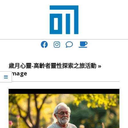
Skip
to
content
017
Primary
Cafe'
Navigation
與
Menu
歲月心靈-高齡者靈性探索之旅活動 »
你
image
一
起
咖
啡
館