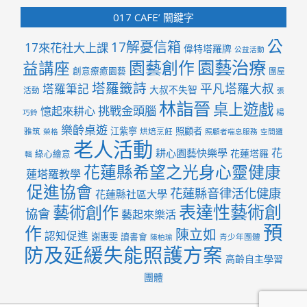
017 CAFE’ 關鍵字
公
17解憂信箱
17來花社大上課
偉特塔羅牌
公益活動
園藝治療
園藝創作
益講座
創意療癒園藝
團屋
塔羅籤詩
平凡塔羅大叔
塔羅筆記
大叔不失智
活動
張
林詣晉
桌上遊戲
挑戰金頭腦
憶起來耕心
楊
巧鈴
樂齡桌遊
江紫寧
照顧者
雅筑
烘焙烹飪
榮格
照顧者喘息服務
空間邏
老人活動
花
耕心園藝快樂學
花蓮塔羅
綠心繪意
輯
花蓮縣希望之光身心靈健康
蓮塔羅教學
促進協會
花蓮縣音律活化健康
花蓮縣社區大學
表達性藝術創
藝術創作
協會
藝起來樂活
預
作
陳立如
認知促進
謝惠雯
讀書會
青少年團體
陳柏瑜
防及延緩失能照護方案
高齡自主學習
團體