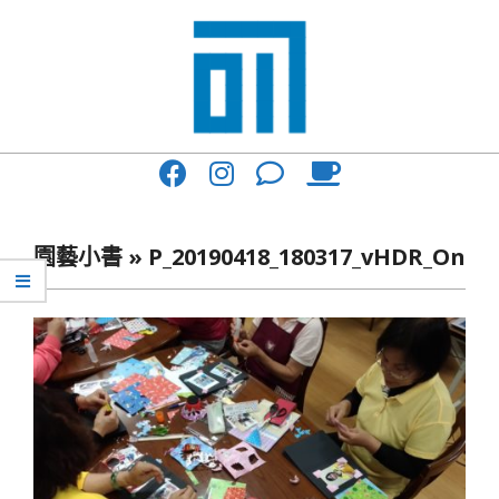
Skip
to
content
017
Primary
Cafe'
Navigation
與
Menu
園藝小書 »
P_20190418_180317_vHDR_On
你
一
起
咖
啡
館