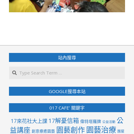
2019-
09-
20
站內搜尋
Search
GOOGLE搜尋本站
017 CAFE’ 關鍵字
公
17解憂信箱
17來花社大上課
偉特塔羅牌
公益活動
園藝治療
園藝創作
益講座
創意療癒園藝
團屋