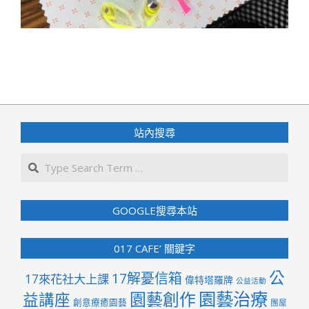
2020-
03-
31
站內搜尋
Search
GOOGLE搜尋本站
017 CAFE’ 關鍵字
公
17解憂信箱
17來花社大上課
偉特塔羅牌
公益活動
園藝治療
園藝創作
益講座
創意療癒園藝
團屋