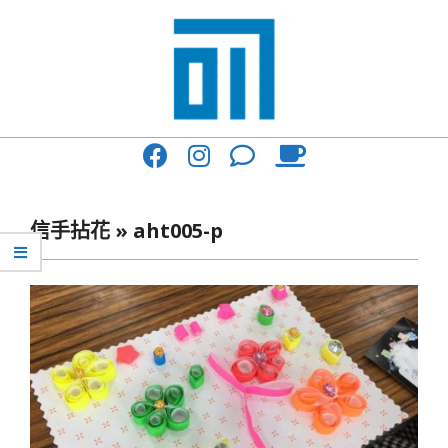
Skip
to
content
017
Primary
Cafe'
Navigation
與
Menu
信手拈花 »
aht005-p
你
一
起
咖
啡
館