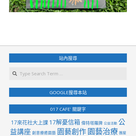
2022-
08-
07
站內搜尋
Search
GOOGLE搜尋本站
017 CAFE’ 關鍵字
公
17解憂信箱
17來花社大上課
偉特塔羅牌
公益活動
園藝治療
園藝創作
益講座
創意療癒園藝
團屋