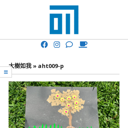
Skip
to
content
017
Primary
Cafe'
Navigation
與
Menu
大樹如我 »
aht009-p
你
一
起
咖
啡
館