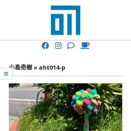
Skip
to
content
017
Primary
Cafe'
Navigation
與
Menu
小島奇樹 »
aht014-p
你
一
起
咖
啡
館