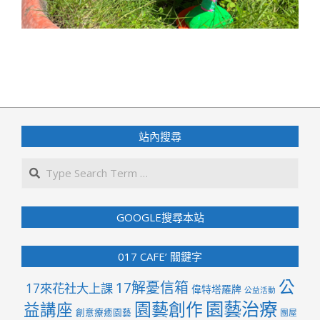
2023-
09-
17
站內搜尋
Search
GOOGLE搜尋本站
017 CAFE’ 關鍵字
公
17解憂信箱
17來花社大上課
偉特塔羅牌
公益活動
園藝治療
園藝創作
益講座
創意療癒園藝
團屋