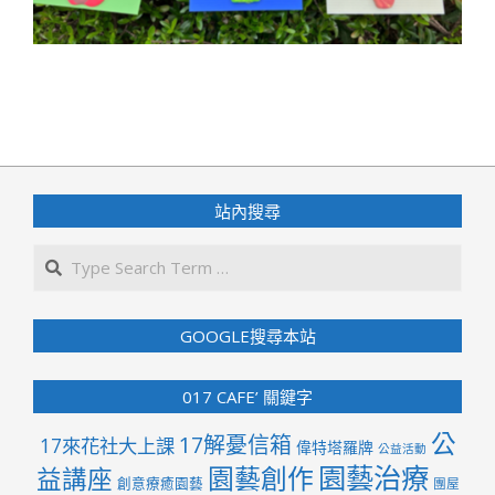
2024-
08-
08
站內搜尋
Search
GOOGLE搜尋本站
017 CAFE’ 關鍵字
公
17解憂信箱
17來花社大上課
偉特塔羅牌
公益活動
園藝治療
園藝創作
益講座
創意療癒園藝
團屋