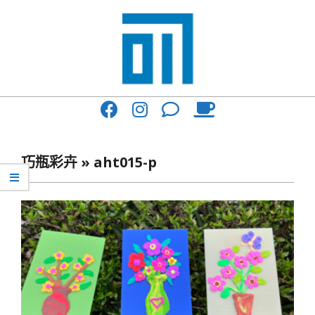
Skip
to
content
017
Primary
Cafe'
Navigation
與
Menu
巧瓶彩卉 »
aht015-p
你
一
起
咖
啡
館