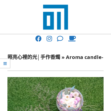
Skip
to
content
017
Primary
Cafe'
Navigation
與
Menu
照亮心裡的光│手作香燭 »
Aroma candle-
你
p
一
起
咖
啡
館