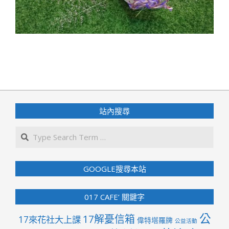
2020-
06-
11
站內搜尋
Search
GOOGLE搜尋本站
017 CAFE’ 關鍵字
公
17解憂信箱
17來花社大上課
偉特塔羅牌
公益活動