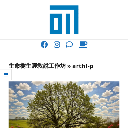
Skip
to
content
017
Primary
Cafe'
Navigation
與
Menu
生命樹生涯敘說工作坊 »
arthl-p
你
一
起
咖
啡
館