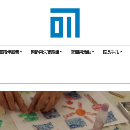
017
Cafe'
靈陪伴服務
樂齡與失智照護
空間與活動
館長手扎
Primary
與
Navigation
你
Menu
一
起
咖
啡
館