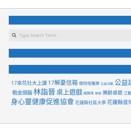
2019-
09-
26
公益
17解憂信箱
17來花社大上課
偉特塔羅牌
公益活動
林詣晉
桌上遊戲
戰金頭腦
樂齡桌遊
江
楊雅筑
榮格
身心靈健康促進協會
花蓮縣音
花蓮縣社區大學