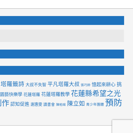
塔羅籤詩
平凡塔羅大叔
挑
憶起來耕心
大叔不失智
張巧鈴
花蓮縣希望之光
花蓮塔羅教學
園藝快樂學
花蓮塔羅
預防
創作
陳立如
認知促進
謝惠雯
讀書會
青少年團體
陳柏瑜