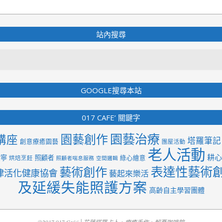
站內搜尋
Search
GOOGLE搜尋本站
017 CAFE’ 關鍵字
園藝治療
園藝創作
講座
塔羅筆記
創意療癒園藝
團屋活動
老人活動
耕心
紫寧
照顧者
綠心繪意
烘焙烹飪
照顧者喘息服務
空間邏輯
表達性藝術
藝術創作
律活化健康協會
藝起來樂活
及延緩失能照護方案
高齡自主學習團體