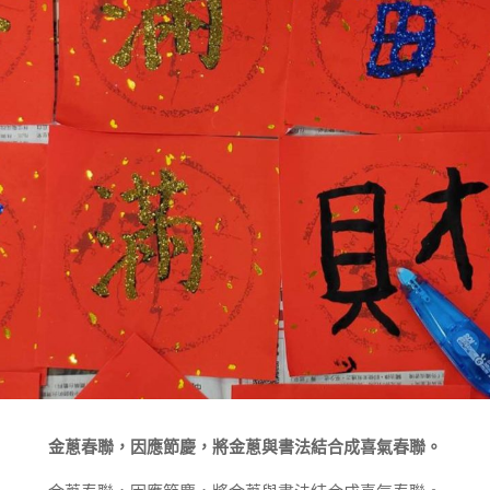
金蔥春聯，因應節慶，將金蔥與書法結合成喜氣春聯。