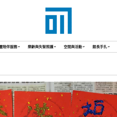
017
Cafe'
靈陪伴服務
樂齡與失智照護
空間與活動
館長手扎
Primary
與
Navigation
你
Menu
一
起
咖
啡
館