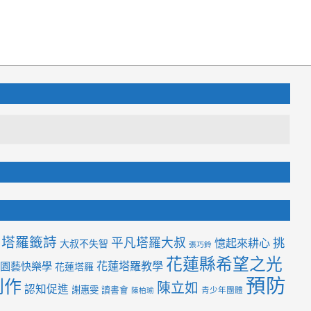
塔羅籤詩
平凡塔羅大叔
挑
憶起來耕心
大叔不失智
張巧鈴
花蓮縣希望之光
花蓮塔羅教學
園藝快樂學
花蓮塔羅
預防
創作
陳立如
認知促進
謝惠雯
讀書會
青少年團體
陳柏瑜