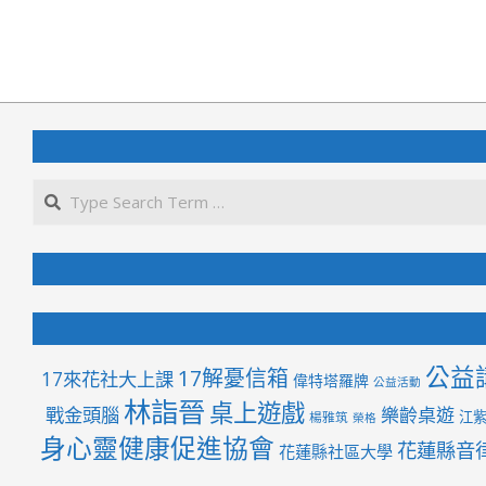
2021-
02-
01
公益
17解憂信箱
17來花社大上課
偉特塔羅牌
公益活動
林詣晉
桌上遊戲
戰金頭腦
樂齡桌遊
江
楊雅筑
榮格
身心靈健康促進協會
花蓮縣音
花蓮縣社區大學