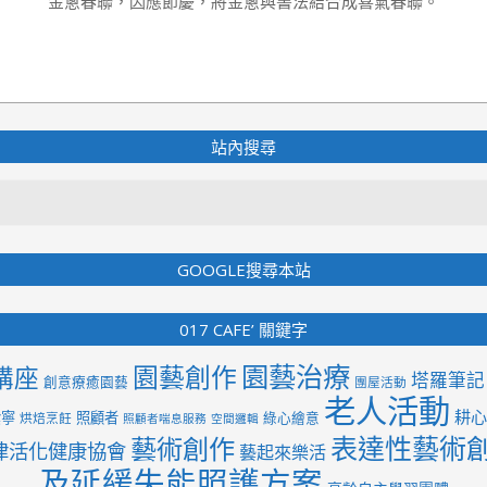
金蔥春聯，因應節慶，將金蔥與書法結合成喜氣春聯。
站內搜尋
Search
GOOGLE搜尋本站
017 CAFE’ 關鍵字
園藝治療
園藝創作
講座
塔羅筆記
創意療癒園藝
團屋活動
老人活動
耕心
紫寧
照顧者
綠心繪意
烘焙烹飪
照顧者喘息服務
空間邏輯
表達性藝術
藝術創作
律活化健康協會
藝起來樂活
及延緩失能照護方案