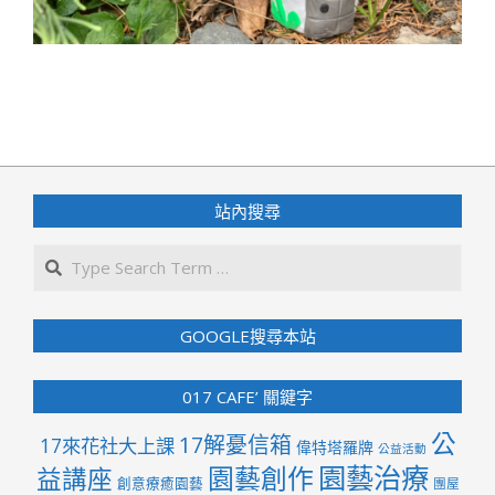
2022-
08-
14
站內搜尋
Search
GOOGLE搜尋本站
017 CAFE’ 關鍵字
公
17解憂信箱
17來花社大上課
偉特塔羅牌
公益活動
園藝治療
園藝創作
益講座
創意療癒園藝
團屋