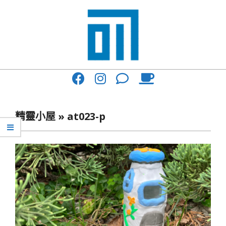
Skip
to
content
017
Primary
Cafe'
Navigation
與
Menu
精靈小屋 »
at023-p
你
一
起
咖
啡
館