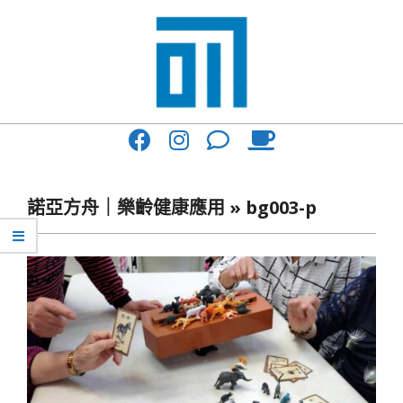
Skip
to
content
017
Primary
Cafe'
Navigation
與
Menu
諾亞方舟｜樂齡健康應用 »
bg003-p
你
一
起
咖
啡
館