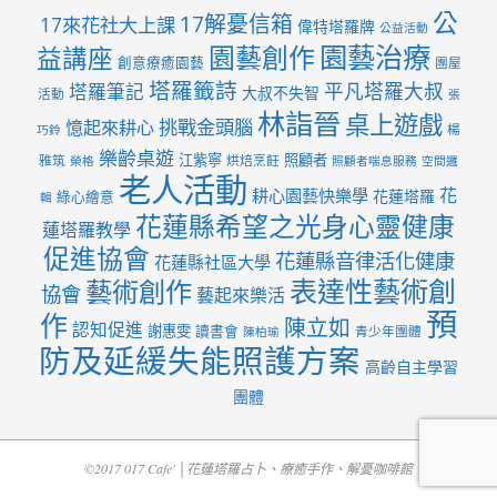
公
17解憂信箱
17來花社大上課
偉特塔羅牌
公益活動
園藝治療
園藝創作
益講座
創意療癒園藝
團屋
塔羅籤詩
平凡塔羅大叔
塔羅筆記
大叔不失智
活動
張
林詣晉
桌上遊戲
挑戰金頭腦
憶起來耕心
楊
巧鈴
樂齡桌遊
江紫寧
照顧者
雅筑
烘焙烹飪
榮格
照顧者喘息服務
空間邏
老人活動
花
耕心園藝快樂學
花蓮塔羅
綠心繪意
輯
花蓮縣希望之光身心靈健康
蓮塔羅教學
促進協會
花蓮縣音律活化健康
花蓮縣社區大學
表達性藝術創
藝術創作
協會
藝起來樂活
預
作
陳立如
認知促進
謝惠雯
讀書會
青少年團體
陳柏瑜
防及延緩失能照護方案
高齡自主學習
團體
©2017 017 Cafe' │花蓮塔羅占卜、療癒手作、解憂咖啡館