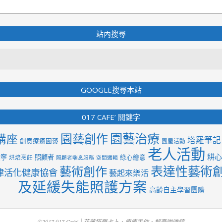
站內搜尋
Search
GOOGLE搜尋本站
017 CAFE’ 關鍵字
園藝治療
園藝創作
講座
塔羅筆記
創意療癒園藝
團屋活動
老人活動
耕心
紫寧
照顧者
綠心繪意
烘焙烹飪
照顧者喘息服務
空間邏輯
表達性藝術
藝術創作
律活化健康協會
藝起來樂活
及延緩失能照護方案
高齡自主學習團體
©2017 017 Cafe' │花蓮塔羅占卜、療癒手作、解憂咖啡館