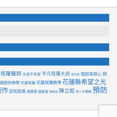
塔羅籤詩
平凡塔羅大叔
挑
憶起來耕心
大叔不失智
張巧鈴
花蓮縣希望之光
花蓮塔羅教學
園藝快樂學
花蓮塔羅
預防
創作
陳立如
認知促進
謝惠雯
讀書會
青少年團體
陳柏瑜