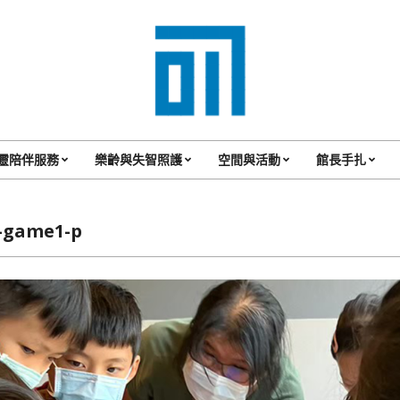
017
Cafe'
靈陪伴服務
樂齡與失智照護
空間與活動
館長手扎
Primary
與
Navigation
你
Menu
-game1-p
一
起
咖
啡
館