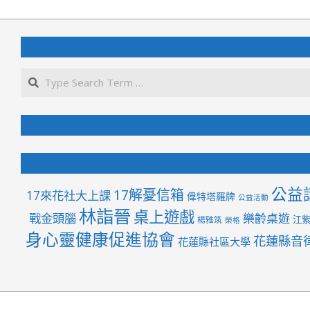
08-
06
公益
17解憂信箱
17來花社大上課
偉特塔羅牌
公益活動
林詣晉
桌上遊戲
戰金頭腦
樂齡桌遊
江
楊雅筑
榮格
身心靈健康促進協會
花蓮縣音
花蓮縣社區大學