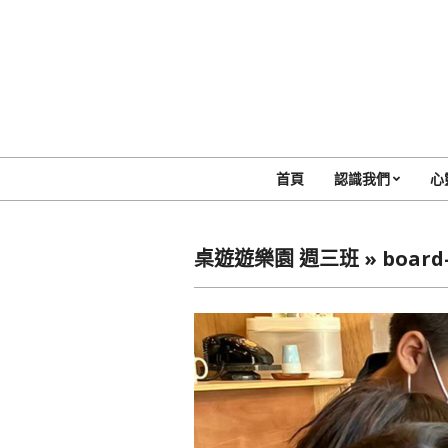
Skip
to
content
首頁
認識我們
心
桌遊遊樂園 週三班 »
board