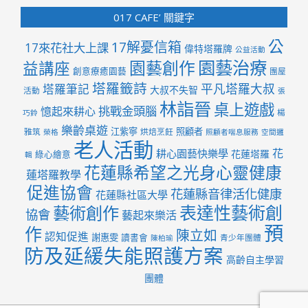
017 CAFE’ 關鍵字
公
17解憂信箱
17來花社大上課
偉特塔羅牌
公益活動
園藝治療
園藝創作
益講座
創意療癒園藝
團屋
塔羅籤詩
平凡塔羅大叔
塔羅筆記
大叔不失智
活動
張
林詣晉
桌上遊戲
挑戰金頭腦
憶起來耕心
楊
巧鈴
樂齡桌遊
江紫寧
照顧者
雅筑
烘焙烹飪
榮格
照顧者喘息服務
空間邏
老人活動
花
耕心園藝快樂學
花蓮塔羅
綠心繪意
輯
花蓮縣希望之光身心靈健康
蓮塔羅教學
促進協會
花蓮縣音律活化健康
花蓮縣社區大學
表達性藝術創
藝術創作
協會
藝起來樂活
預
作
陳立如
認知促進
謝惠雯
讀書會
青少年團體
陳柏瑜
防及延緩失能照護方案
高齡自主學習
團體