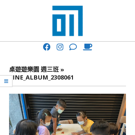
Skip
to
content
017
Primary
Cafe'
Navigation
與
Menu
桌遊遊樂園 週三班 »
你
LINE_ALBUM_2308061
一
起
咖
啡
館