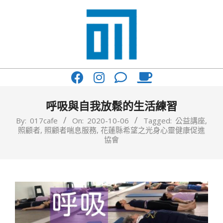
Skip
to
content
017
Primary
Cafe'
Navigation
與
Menu
呼吸與自我放鬆的生活練習
你
By:
017cafe
On:
2020-10-06
Tagged:
公益講座
,
照顧者
,
照顧者喘息服務
,
花蓮縣希望之光身心靈健康促進
一
協會
起
咖
啡
館