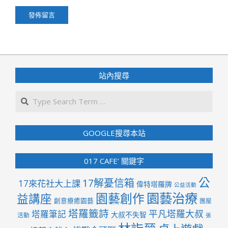
站內搜尋
Search
GOOGLE搜尋本站
017 CAFE’ 關鍵字
公
17解憂信箱
17來花社大上課
偉特塔羅牌
公益活動
園藝治療
園藝創作
益講座
創意療癒園藝
團屋
塔羅籤詩
平凡塔羅大叔
塔羅筆記
大叔不失智
活動
張