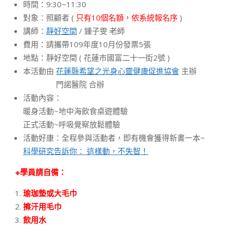
時間：9:30~11:30
對象：照顧者 (
只有10個名額，依系統報名序
)
講師：
靜好空間
/ 鍾子雯 老師
費用：請攜帶109年度10月份發票5張
地點：靜好空間 ( 花蓮市國富二十一街2號 )
本活動由
花蓮縣希望之光身心靈健康促進協會
主辦
門諾醫院 合辦
活動內容：
暖身活動~地中海飲食桌遊體驗
正式活動~呼吸覺察放鬆體驗
活動好康：全程參與活動者，即有機會獲得新書一本~
科學研究告訴你： 這樣動，不失智！
※學員請自備：
瑜珈墊或大毛巾
擦汗用毛巾
飲用水