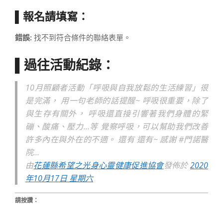
▌報名請填寫：
錯誤:
找不到符合條件的聯絡表單。
▌過往活動紀錄：
10月照顧者活動「呼吸與自我放鬆的生活練習」很
是完滿， 用一句老師的話提醒~ 呼吸很重要，除了
與生存有關外， 呼吸還直接引響著我們身體的緊
磞、酸痛、壓力…等 覺察呼吸，可以幫助我們改善
許多內在與外在的不適。 還有 還有~ 感謝 #門諾醫
院…
由
花蓮縣希望之光身心靈健康促進協會
發佈於
2020
年10月17日 星期六
請按讚：