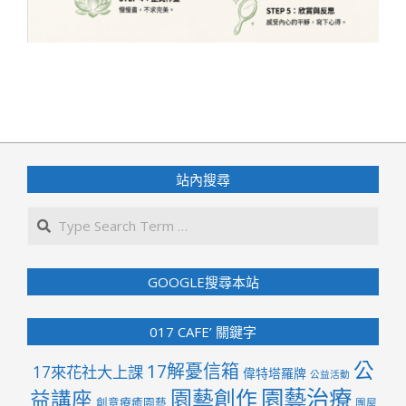
2026-
01-
03
站內搜尋
Search
GOOGLE搜尋本站
017 CAFE’ 關鍵字
公
17解憂信箱
17來花社大上課
偉特塔羅牌
公益活動
園藝治療
園藝創作
益講座
創意療癒園藝
團屋