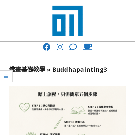
Skip
to
content
017
Primary
Cafe'
Navigation
與
Menu
佛畫基礎教學 »
Buddhapainting3
你
一
起
咖
啡
館